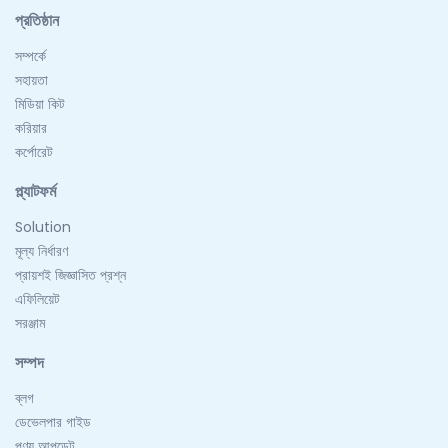
প্রতিষ্ঠান
সম্পর্কে
সহায়তা
মিডিয়া কিট
করিয়ার
কর্পোরেট
প্ল্যাটফর্ম
Solution
মূল্য নির্ধারণ
প্রায়শই জিজ্ঞাসিত প্রশ্ন
এফিলিয়েট
সরঞ্জাম
সম্পদ
ব্লগ
ডেভেলপার গাইড
পণ্য আপডেট