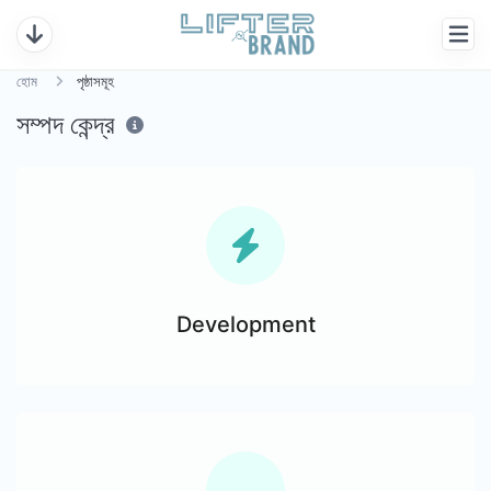
হোম
পৃষ্ঠাসমূহ
সম্পদ কেন্দ্র
Development