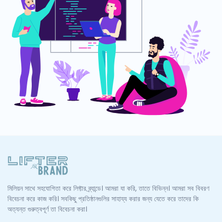
মিলিয়ন সাথে সহযোগিতা করে লিফ্টার ব্র্যান্ডে। আমরা যা করি, তাতে বিভিন্ন। আমরা সব বিবরণ
বিবেচনা করে কাজ করি। সবকিছু প্রতিষ্ঠানগুলির সাহায্য করার জন্য যেতে করে তাদের কি
অত্যন্ত গুরুত্বপূর্ণ তা বিবেচনা করা।