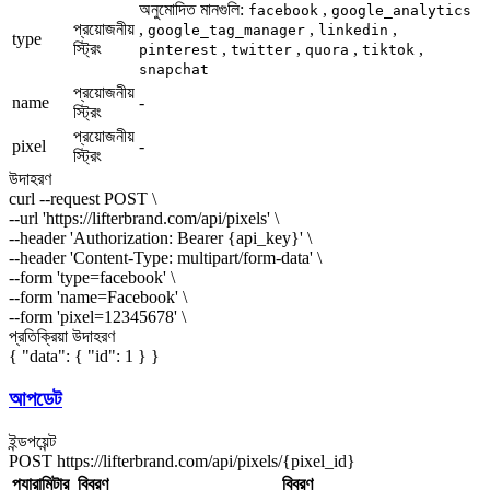
অনুমোদিত মানগুলি:
,
facebook
google_analytics
প্রয়োজনীয়
,
,
,
google_tag_manager
linkedin
type
স্ট্রিং
,
,
,
,
pinterest
twitter
quora
tiktok
snapchat
প্রয়োজনীয়
name
-
স্ট্রিং
প্রয়োজনীয়
pixel
-
স্ট্রিং
উদাহরণ
curl --request POST \
--url 'https://lifterbrand.com/api/pixels' \
--header 'Authorization: Bearer
{api_key}
' \
--header 'Content-Type: multipart/form-data' \
--form 'type=
facebook
' \
--form 'name=
Facebook
' \
--form 'pixel=
12345678
' \
প্রতিক্রিয়া উদাহরণ
{ "data": { "id": 1 } }
আপডেট
ইন্ডপয়েন্ট
POST
https://lifterbrand.com/api/pixels/
{pixel_id}
প্যারামিটার
বিবরণ
বিবরণ