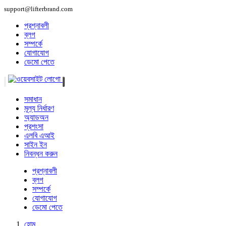
support@lifterbrand.com
প্রশ্নাবলী
ব্লগ
সম্পর্কে
যোগাযোগ
ডেমো পেতে
সমাধান
মূল্য নির্ধারণ
অ্যাডঅন
প্রশংসা
এলবি এআই
সাইন ইন
নিবন্ধন করুন
প্রশ্নাবলী
ব্লগ
সম্পর্কে
যোগাযোগ
ডেমো পেতে
হোম