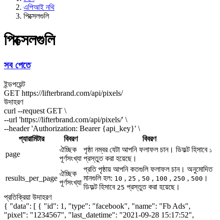
এপিআই নথি
পিক্সেলগুলি
পিক্সেলগুলি
সব পেতে
ইন্ডপয়েন্ট
GET
https://lifterbrand.com/api/pixels/
উদাহরণ
curl --request GET \
--url 'https://lifterbrand.com/api/pixels/' \
--header 'Authorization: Bearer
{api_key}
' \
প্যারামিটার
বিবরণ
বিবরণ
ঐচ্ছিক
পৃষ্ঠা নম্বর যেটা আপনি ফলাফল চান। ডিফল্ট হিসাবে
১
page
পূর্ণসংখ্যা
প্রস্তুত করা হয়েছে।
প্রতি পৃষ্ঠায় আপনি কতগুলি ফলাফল চান। অনুমোদিত
ঐচ্ছিক
results_per_page
মানগুলি হল:
,
,
,
,
,
।
10
25
50
100
250
500
পূর্ণসংখ্যা
ডিফল্ট হিসাবে
প্রস্তুত করা হয়েছে।
25
প্রতিক্রিয়া উদাহরণ
{ "data": [ { "id": 1, "type": "facebook", "name": "Fb Ads",
"pixel": "1234567", "last_datetime": "2021-09-28 15:17:52",