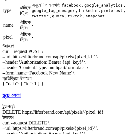
অনুমোদিত মানগুলি:
,
,
facebook
google_analytics
ঐচ্ছিক
type
,
,
,
google_tag_manager
linkedin
pinterest
স্ট্রিং
,
,
,
twitter
quora
tiktok
snapchat
ঐচ্ছিক
name
-
স্ট্রিং
ঐচ্ছিক
pixel
-
স্ট্রিং
উদাহরণ
curl --request POST \
--url 'https://lifterbrand.com/api/pixels/
{pixel_id}
' \
--header 'Authorization: Bearer
{api_key}
' \
--header 'Content-Type: multipart/form-data' \
--form 'name=
Facebook New Name
' \
প্রতিক্রিয়া উদাহরণ
{ "data": { "id": 1 } }
মুছে ফেলা
ইন্ডপয়েন্ট
DELETE
https://lifterbrand.com/api/pixels/
{pixel_id}
উদাহরণ
curl --request DELETE \
--url 'https://lifterbrand.com/api/pixels/
{pixel_id}
' \
--header 'Authorization: Bearer
{api_key}
' \