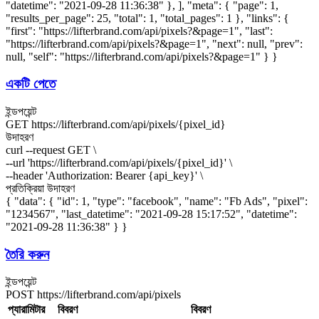
"datetime": "2021-09-28 11:36:38" }, ], "meta": { "page": 1,
"results_per_page": 25, "total": 1, "total_pages": 1 }, "links": {
"first": "https://lifterbrand.com/api/pixels?&page=1", "last":
"https://lifterbrand.com/api/pixels?&page=1", "next": null, "prev":
null, "self": "https://lifterbrand.com/api/pixels?&page=1" } }
একটি পেতে
ইন্ডপয়েন্ট
GET
https://lifterbrand.com/api/pixels/
{pixel_id}
উদাহরণ
curl --request GET \
--url 'https://lifterbrand.com/api/pixels/
{pixel_id}
' \
--header 'Authorization: Bearer
{api_key}
' \
প্রতিক্রিয়া উদাহরণ
{ "data": { "id": 1, "type": "facebook", "name": "Fb Ads", "pixel":
"1234567", "last_datetime": "2021-09-28 15:17:52", "datetime":
"2021-09-28 11:36:38" } }
তৈরি করুন
ইন্ডপয়েন্ট
POST
https://lifterbrand.com/api/pixels
প্যারামিটার
বিবরণ
বিবরণ