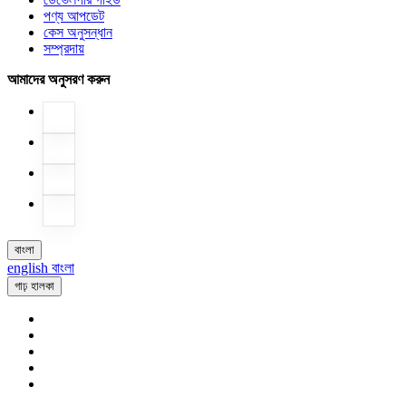
পণ্য আপডেট
কেস অনুসন্ধান
সম্প্রদায়
আমাদের অনুসরণ করুন
বাংলা
english
বাংলা
গাঢ়
হালকা
কুকিজ
শর্তাবলী
গোপনীয়তা নীতি
সাইটম্যাপ
KT ইনফরমাটিক দ্বারা সম্পাদিত