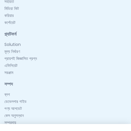
সহায়তা
মিডিয়া কিট
করিয়ার
কর্পোরেট
প্ল্যাটফর্ম
Solution
মূল্য নির্ধারণ
প্রায়শই জিজ্ঞাসিত প্রশ্ন
এফিলিয়েট
সরঞ্জাম
সম্পদ
ব্লগ
ডেভেলপার গাইড
পণ্য আপডেট
কেস অনুসন্ধান
সম্প্রদায়